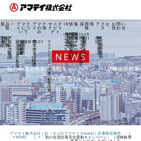
製品一
アマテ
アマテ
サステ
IR情報
採用情
アクセ
お問い
覧
イにつ
イの強
ナビリ
報
ス
合わせ
いて
み
ティ
IR
株
決
有
電
統
株
Stock
普
特
ね
釘
ナ
ニ
主
算
価
子
合
価
Chart
募
応
本
東
名
デ
ア
ジ
通
殊
じ
打
テ
代
会
環
ISO9001
JIS
ア
ュ
還
短
証
公
レ
チ
マ
集
募
社
京
古
経
数
サ
タ
営
字
テ
釘
釘
機
ッ
表
社
境
マ
ス
ー
元
信
券
告
ポ
ャ
要
フ
営
屋
ル
理
で
イ
テ
ク
挨
概
方
テ
ス
報
ー
ー
項
ォ
業
営
カ
念・
見
の
タ
ナ
製
拶
要
針
イ
告
ト
ト
ー
所
業
企
る
NEWS
ロ
仕
ビ
業
ア
品
の
書
ム
所
グ
行
マ
事
リ
特
動
テ
紹
テ
徴
基
イ
介
ィ
準
「秋の全国交通安全運動キャンペーン」 （尼崎南警察署
関
連
の
とコラボ）を行いました
新
着
情
2025年9月19日 （金）
報
アマテイ株式会社｜釘・ネジのアマテイ Amatei｜兵庫県尼崎市
>
NEWS
>
「秋の全国交通安全運動キャンペーン」 （尼崎南警
察署とコラボ）を行いました