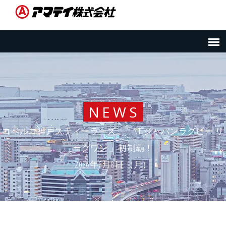
NEWS
コベルコ神戸スティーラーズ 「NTTジャパンラグビー リ
ーグワン 」初制覇！
2026年6月8日 （月）