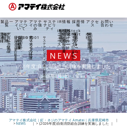
製品一
アマテ
アマテ
サステ
IR情報
採用情
アクセ
お問い
覧
イにつ
イの強
ナビリ
報
ス
合わせ
いて
み
ティ
IR
株
決
有
電
統
株
Stock
普
特
ね
釘
ナ
ニ
主
算
価
子
合
価
Chart
募
応
本
東
名
デ
ア
ジ
通
殊
じ
打
テ
代
会
環
ISO9001
JIS
ア
ュ
還
短
証
公
レ
チ
マ
集
募
社
京
古
経
数
サ
タ
営
字
テ
釘
釘
機
ッ
表
社
境
マ
ス
ー
元
信
券
告
ポ
ャ
要
フ
営
屋
ル
理
で
イ
テ
ク
挨
概
方
テ
ス
報
ー
ー
項
ォ
業
営
カ
念・
見
の
タ
ナ
製
拶
要
針
イ
告
ト
ト
ー
所
業
企
る
ロ
仕
ビ
業
ア
品
の
書
ム
所
グ
NEWS
行
マ
事
リ
特
動
テ
紹
テ
徴
基
イ
介
ィ
準
関
(2026年度)自衛消防総合訓練を実施しました
連
の
新
2026年6月5日 （金）
着
情
報
アマテイ株式会社｜釘・ネジのアマテイ Amatei｜兵庫県尼崎市
>
NEWS
>
(2026年度)自衛消防総合訓練を実施しました