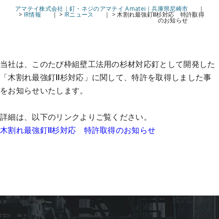
アマテイ株式会社｜釘・ネジのアマテイ Amatei｜兵庫県尼崎市
>
IR情報
>
IRニュース
>
木割れ最強釘Ⅱ杉対応 特許取得
のお知らせ
当社は、このたび枠組壁工法用の杉材対応釘として開発した
「木割れ最強釘Ⅱ杉対応」に関して、特許を取得しました事
をお知らせいたします。
詳細は、以下のリンクよりご覧ください。
木割れ最強釘Ⅱ杉対応 特許取得のお知らせ
«
前の記事へ
次の記事へ
»