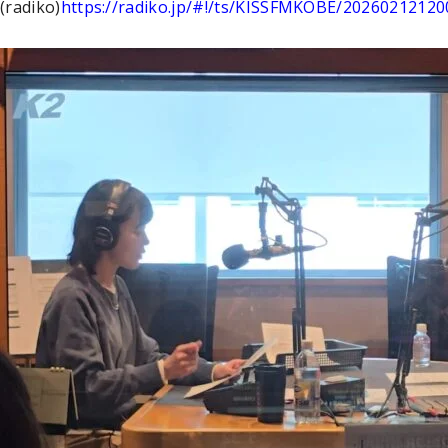
(radiko)
https://radiko.jp/#!/ts/KISSFMKOBE/20260212120