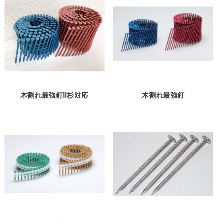
木割れ最強釘Ⅱ杉対応
木割れ最強釘