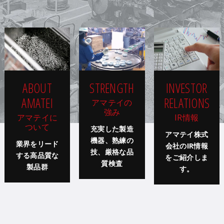
ABOUT
STRENGTH
INVESTOR
AMATEI
RELATIONS
アマテイの
強み
アマテイに
IR情報
ついて
充実した製造
アマテイ株式
機器、熟練の
業界をリード
会社のIR情報
技、厳格な品
する高品質な
をご紹介しま
質検査
製品群
す。