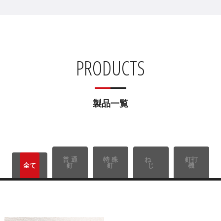
PRODUCTS
製品一覧
普 通
特 殊
ね
釘打
全て
釘
釘
じ
機