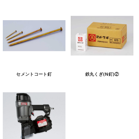
セメントコート釘
鉄丸くぎ(N釘)②