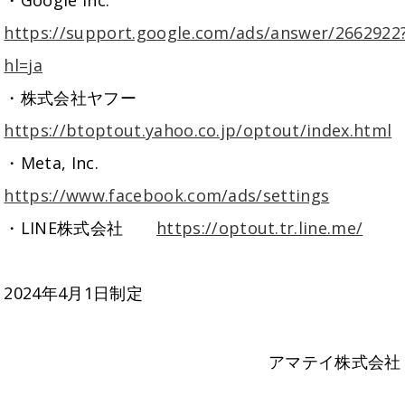
・Google Inc.
https://support.google.com/ads/answer/2662922
hl=ja
・株式会社ヤフー
https://btoptout.yahoo.co.jp/optout/index.html
・Meta, Inc.
https://www.facebook.com/ads/settings
・LINE株式会社
https://optout.tr.line.me/
2024年4月1日制定
アマテイ株式会社