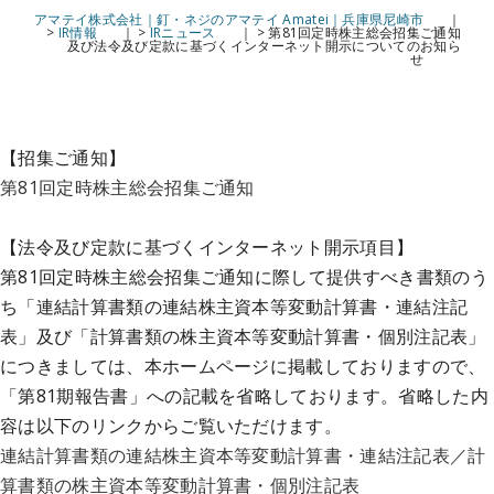
アマテイ株式会社｜釘・ネジのアマテイ Amatei｜兵庫県尼崎市
>
IR情報
>
IRニュース
>
第81回定時株主総会招集ご通知
及び法令及び定款に基づくインターネット開示についてのお知ら
せ
【招集ご通知】
第81回定時株主総会招集ご通知
【法令及び定款に基づくインターネット開示項目】
第81回定時株主総会招集ご通知に際して提供すべき書類のう
ち「連結計算書類の連結株主資本等変動計算書・連結注記
表」及び「計算書類の株主資本等変動計算書・個別注記表」
につきましては、本ホームページに掲載しておりますので、
「第81期報告書」への記載を省略しております。省略した内
容は以下のリンクからご覧いただけます。
連結計算書類の連結株主資本等変動計算書・連結注記表／計
算書類の株主資本等変動計算書・個別注記表