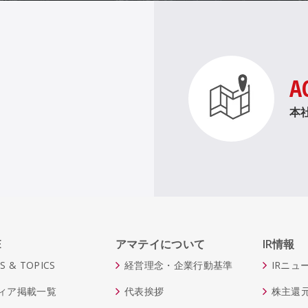
A
。
本
E
アマテイについて
IR情報
S & TOPICS
経営理念・企業行動基準
IRニュ
ィア掲載一覧
代表挨拶
株主還