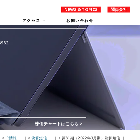
NEWS & TOPICS
関係会社
アクセス
お問い合わせ
>
IR情報
>
決算短信
>
第81期（2022年3月期）決算短信