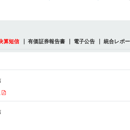
決算短信
有価証券報告書
電子公告
統合レポ
信
）
信