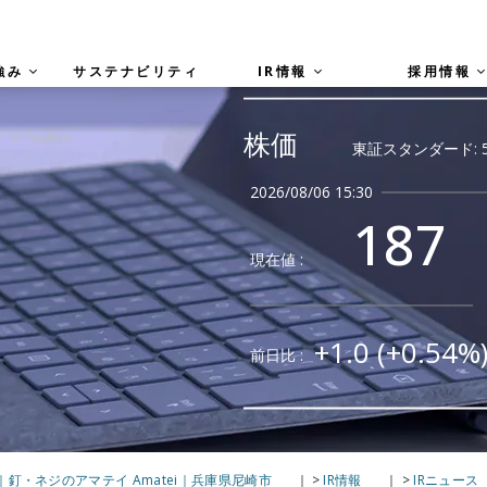
強み
サステナビリティ
IR情報
採用情報
釘・ネジのアマテイ Amatei｜兵庫県尼崎市
>
IR情報
>
IRニュース