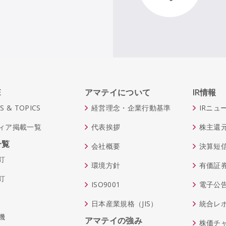
E
アマテイについて
IR情報
S & TOPICS
経営理念・企業行動基準
IRニュ
ィア掲載一覧
代表挨拶
株主還
一覧
会社概要
決算短
釘
環境方針
有価証
釘
ISO9001
電子公
日本産業規格（JIS）
統合レ
機
アマテイの強み
株価チ