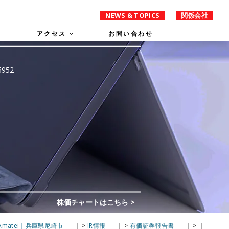
NEWS & TOPICS
関係会社
アクセス
お問い合わせ
matei｜兵庫県尼崎市
>
IR情報
>
有価証券報告書
>