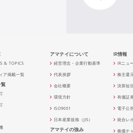
E
アマテイについて
IR情報
S & TOPICS
経営理念・企業行動基準
IRニュ
ィア掲載一覧
代表挨拶
株主還
一覧
会社概要
決算短
釘
環境方針
有価証
釘
ISO9001
電子公
日本産業規格（JIS）
統合レ
機
アマテイの強み
株価チ