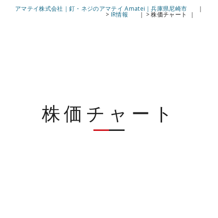
アマテイ株式会社｜釘・ネジのアマテイ Amatei｜兵庫県尼崎市
>
IR情報
>
株価チャート
株価チャート