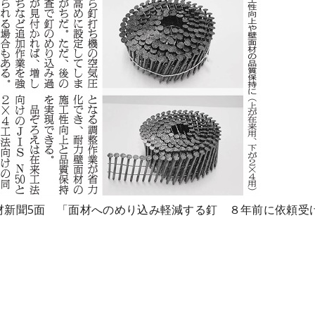
 日刊木材新聞5面 「面材へのめり込み軽減する釘 ８年前に依頼