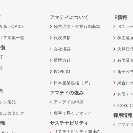
E
アマテイについて
IR情報
S & TOPICS
経営理念・企業行動基準
IRニュ
ィア掲載一覧
代表挨拶
株主還
一覧
会社概要
決算短
釘
環境方針
有価証
釘
ISO9001
電子公
日本産業規格（JIS）
統合レ
機
アマテイの強み
株価チ
ック製品
アマテイの特徴
Stock C
タルカタログ
数字で見るアマテイ
採用情報
情報
サステナビリティ
アマテ
サステナビリティ関連の