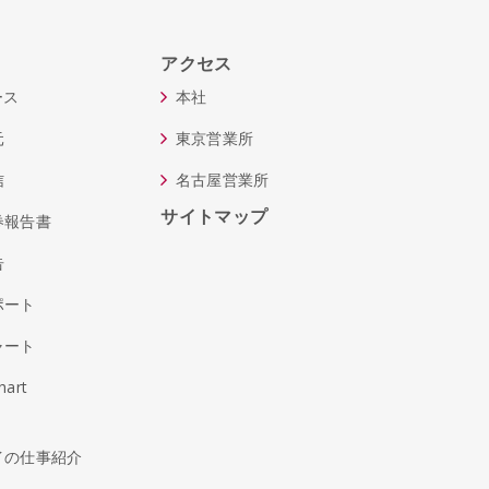
アクセス
ース
本社
元
東京営業所
信
名古屋営業所
サイトマップ
券報告書
告
ポート
ャート
hart
イの仕事紹介