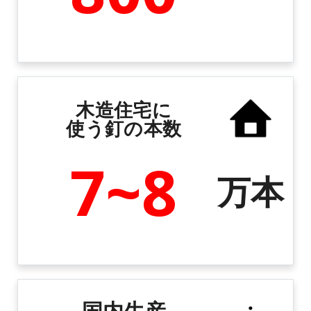
木造住宅に
使う釘の本数
7~8
万本
国内生産