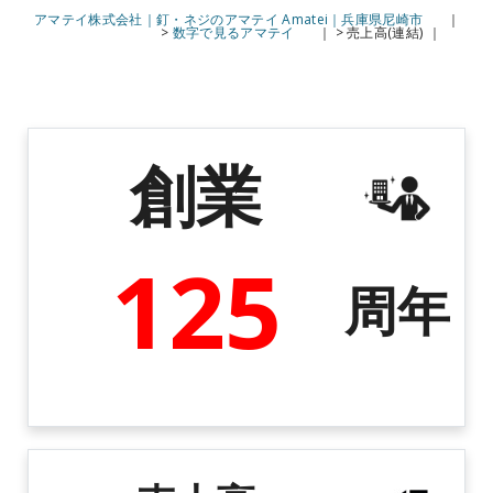
アマテイ株式会社｜釘・ネジのアマテイ Amatei｜兵庫県尼崎市
>
数字で見るアマテイ
>
売上高(連結)
創業
125
周年