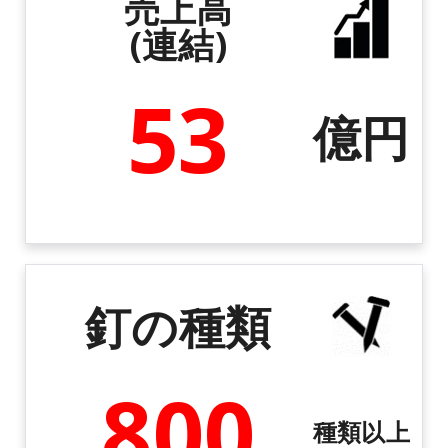
売上高
(連結)
53
億円
釘の種類
800
種類以上