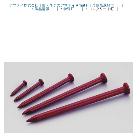
アマテイ株式会社｜釘・ネジのアマテイ Amatei｜兵庫県尼崎市
>
製品情報
>
特殊釘
>
コンクリート釘