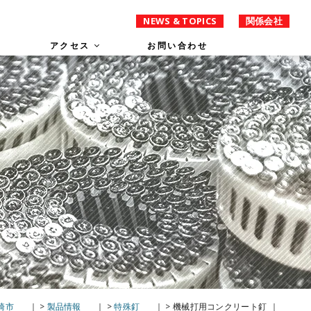
NEWS & TOPICS
関係会社
アクセス
お問い合わせ
崎市
>
製品情報
>
特殊釘
>
機械打用コンクリート釘