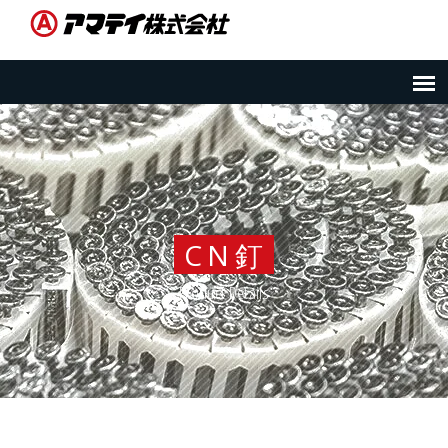
CN釘
Product Details