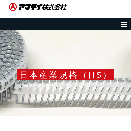
日本産業規格（JIS）
JAPANESE INDUSTRIAL STANDARD