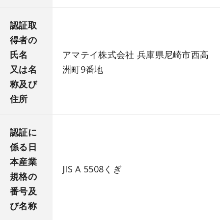
認証取
得者の
氏名
アマテイ株式会社 兵庫県尼崎市西高
又は名
洲町9番地
称及び
住所
認証に
係る日
本産業
JIS A 5508くぎ
規格の
番号及
び名称