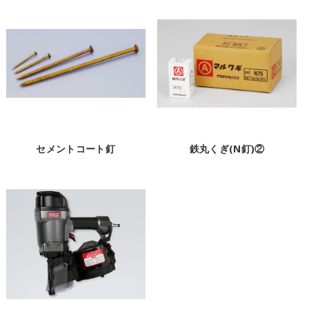
セメントコート釘
鉄丸くぎ(N釘)②