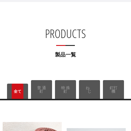
PRODUCTS
製品一覧
普 通
特 殊
ね
釘打
全て
釘
釘
じ
機