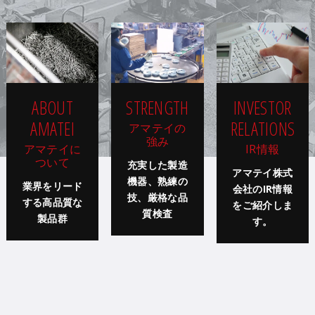
ABOUT
STRENGTH
INVESTOR
AMATEI
RELATIONS
アマテイの
強み
アマテイに
IR情報
ついて
充実した製造
アマテイ株式
機器、熟練の
業界をリード
会社のIR情報
技、厳格な品
する高品質な
をご紹介しま
質検査
製品群
す。