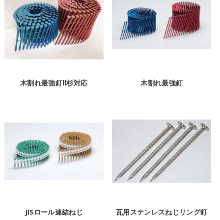
木割れ最強釘Ⅱ杉対応
木割れ最強釘
JISロール連結ねじ
瓦用ステンレスねじリング釘