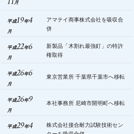
11
月
19
4
アマテイ商事株式会社を吸収合
平成
年
併
月
22
6
新製品「木割れ最強釘」の特許
平成
年
権取得
月
26
6
平成
年
東京営業所 千葉県千葉市へ移転
月
26
9
平成
年
本社事務所 尼崎市開明町へ移転
月
29
4
株式会社接合耐力試験技術セン
平成
年
ターを吸収合併