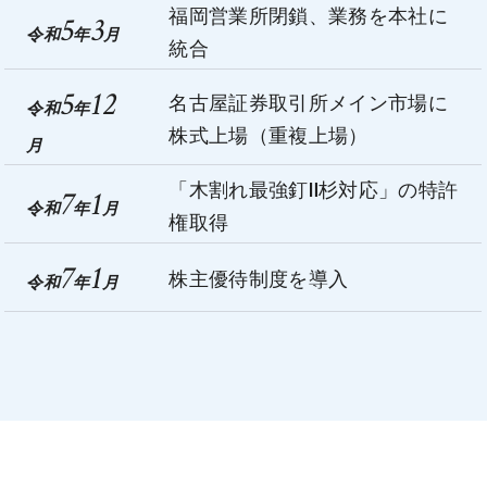
福岡営業所閉鎖、業務を本社に
5
3
令和
年
月
統合
5
12
名古屋証券取引所メイン市場に
令和
年
株式上場（重複上場）
月
「木割れ最強釘Ⅱ杉対応」の特許
7
1
令和
年
月
権取得
7
1
株主優待制度を導入
令和
年
月