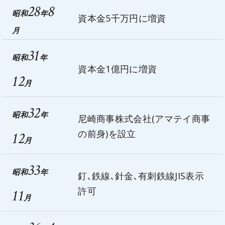
28
8
昭和
年
資本金5千万円に増資
月
31
昭和
年
資本金1億円に増資
12
月
32
昭和
年
尼崎商事株式会社(アマテイ商事
の前身)を設立
12
月
33
昭和
年
釘､鉄線､針金､有刺鉄線JIS表示
許可
11
月