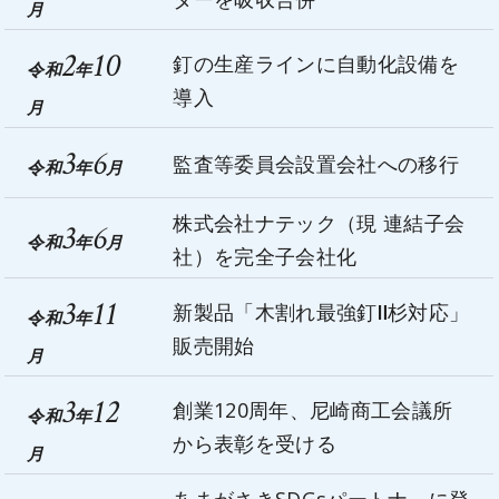
月
2
10
釘の生産ラインに自動化設備を
令和
年
導入
月
3
6
監査等委員会設置会社への移行
令和
年
月
株式会社ナテック（現 連結子会
3
6
令和
年
月
社）を完全子会社化
3
11
新製品「木割れ最強釘Ⅱ杉対応」
令和
年
販売開始
月
3
12
創業120周年、尼崎商工会議所
令和
年
から表彰を受ける
月
あまがさきSDGsパートナ－に登