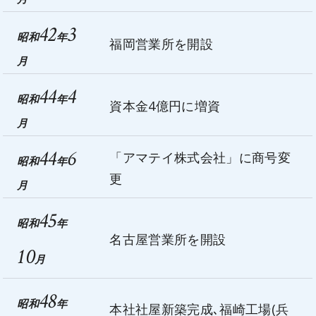
42
3
昭和
年
福岡営業所を開設
月
44
4
昭和
年
資本金4億円に増資
月
44
6
「アマテイ株式会社」に商号変
昭和
年
更
月
45
昭和
年
名古屋営業所を開設
10
月
48
昭和
年
本社社屋新築完成､福崎工場(兵