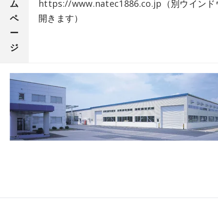
ム
https://www.natec1886.co.jp
（別ウインド
ペ
開きます）
ー
ジ