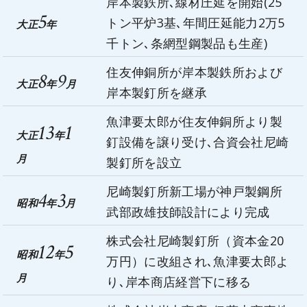
岸本製鉄所､線材圧延を開始(25
5
トン平炉3基､年間圧延能力2万5
大正
年
千トン､条網型鋼製品も生産)
住友伸銅所が岸本製鉄所および
8
9
大正
年
月
岸本製釘所を継承
魚津要太郎が住友伸銅所より製
13
1
大正
年
釘設備を譲り受け､合資会社尼崎
月
製釘所を設立
尼崎製釘所新工場が神戸製鋼所
4
3
昭和
年
月
武部政雄技師設計により完成
株式会社尼崎製釘所（資本金20
12
5
昭和
年
万円）に改組され､魚津要太郎よ
月
り､岸本商店経営下に移る