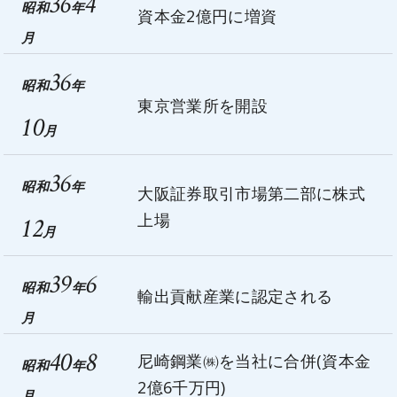
36
4
昭和
年
資本金2億円に増資
月
36
昭和
年
東京営業所を開設
10
月
36
昭和
年
大阪証券取引市場第二部に株式
上場
12
月
39
6
昭和
年
輸出貢献産業に認定される
月
40
8
尼崎鋼業㈱を当社に合併(資本金
昭和
年
2億6千万円)
月