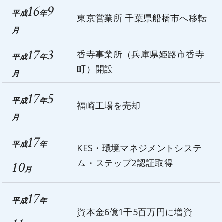
16
9
平成
年
東京営業所 千葉県船橋市へ移転
月
17
3
香寺事業所（兵庫県姫路市香寺
平成
年
町）開設
月
17
5
平成
年
福崎工場を売却
月
17
平成
年
KES・環境マネジメントシステ
ム・ステップ2認証取得
10
月
17
平成
年
資本金6億1千5百万円に増資