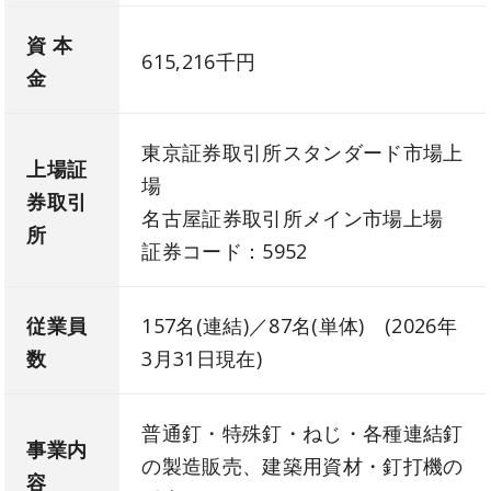
資 本
615,216千円
金
東京証券取引所スタンダード市場上
上場証
場
券取引
名古屋証券取引所メイン市場上場
所
証券コード：5952
従業員
157名(連結)／87名(単体) (2026年
数
3月31日現在)
普通釘・特殊釘・ねじ・各種連結釘
事業内
の製造販売、建築用資材・釘打機の
容