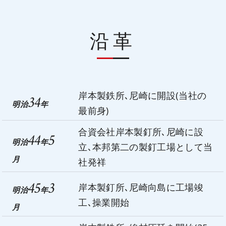
沿革
岸本製鉄所､尼崎に開設(当社の
34
明治
年
最前身)
合資会社岸本製釘所､尼崎に設
44
5
明治
年
立､本邦第二の製釘工場として当
月
社発祥
45
3
岸本製釘所､尼崎向島に工場竣
明治
年
工､操業開始
月