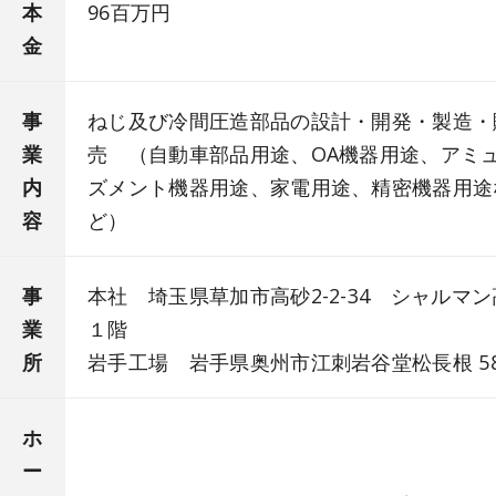
本
96百万円
金
事
ねじ及び冷間圧造部品の設計・開発・製造・
業
売 （自動車部品用途、OA機器用途、アミ
内
ズメント機器用途、家電用途、精密機器用途
容
ど）
事
本社 埼玉県草加市高砂2-2-34 シャルマ
業
１階
所
岩手工場 岩手県奥州市江刺岩谷堂松長根 58
ホ
ー