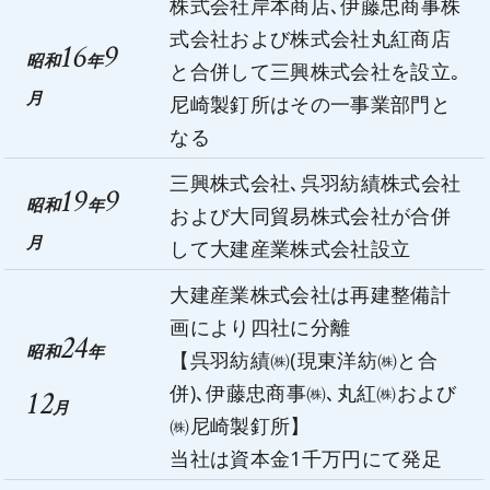
株式会社岸本商店､伊藤忠商事株
式会社および株式会社丸紅商店
16
9
昭和
年
と合併して三興株式会社を設立｡
月
尼崎製釘所はその一事業部門と
なる
三興株式会社､呉羽紡績株式会社
19
9
昭和
年
および大同貿易株式会社が合併
月
して大建産業株式会社設立
大建産業株式会社は再建整備計
画により四社に分離
24
昭和
年
【呉羽紡績㈱(現東洋紡㈱と合
併)､伊藤忠商事㈱､丸紅㈱および
12
月
㈱尼崎製釘所】
当社は資本金1千万円にて発足