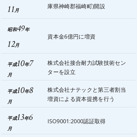
庫県神崎郡福崎町)開設
11
月
49
昭和
年
資本金6億円に増資
12
月
10
7
株式会社接合耐力試験技術セン
平成
年
ターを設立
月
10
8
株式会社ナテックと第三者割当
平成
年
増資による資本提携を行う
月
13
6
平成
年
ISO9001:2000認証取得
月