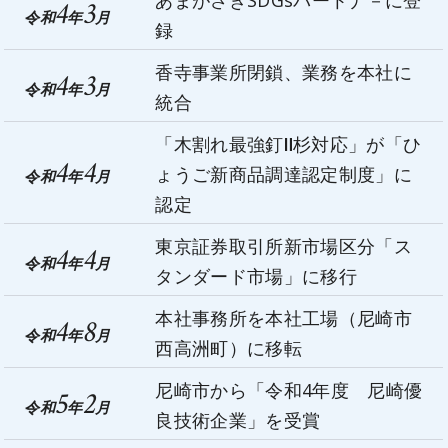
4
3
令和
年
月
録
香寺事業所閉鎖、業務を本社に
4
3
令和
年
月
統合
「木割れ最強釘Ⅱ杉対応」が「ひ
4
4
ょうご新商品調達認定制度」に
令和
年
月
認定
東京証券取引所新市場区分「ス
4
4
令和
年
月
タンダード市場」に移行
本社事務所を本社工場（尼崎市
4
8
令和
年
月
西高洲町）に移転
尼崎市から「令和4年度 尼崎優
5
2
令和
年
月
良技術企業」を受賞