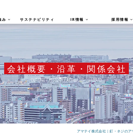
強み
サステナビリティ
IR情報
採用情報
会社概要・沿革・関係会社
OUTLINE / HISTORY / AFFILIATED COMPANY
アマテイ株式会社｜釘・ネジのアマテ