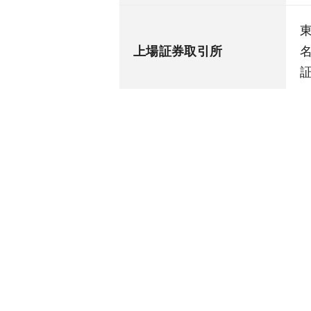
上場証券取引所
証
従業員数
1
事業内容
売 上 高
5
〒