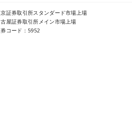
東京証券取引所スタンダード市場上場
名古屋証券取引所メイン市場上場
券コード：5952
57名(連結)／87名(単体) (2026年3月31日現在)
普通釘・特殊釘・ねじ・各種連結釘の製造販売、建築用
3億円(連結)／38億円(単体) (第85期 2025年度)
■本社 【
GoogleMap
】
660-0845