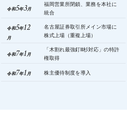
福岡営業所閉鎖、業務を本社に
5
3
令和
年
月
統合
5
12
名古屋証券取引所メイン市場に
令和
年
株式上場（重複上場）
月
「木割れ最強釘Ⅱ杉対応」の特許
7
1
令和
年
月
権取得
7
1
株主優待制度を導入
令和
年
月