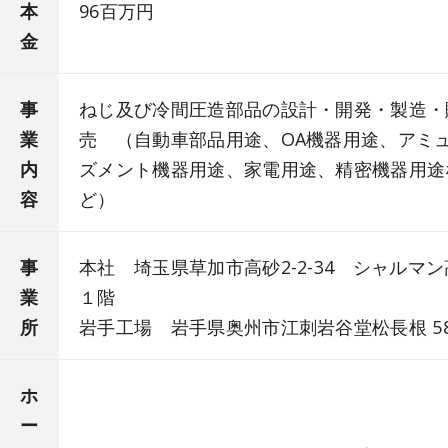
本
96百万円
金
事
ねじ及び冷間圧造部品の設計・開発・製造・
業
売 （自動車部品用途、OA機器用途、アミ
内
ズメント機器用途、家電用途、精密機器用途
容
ど）
事
本社 埼玉県草加市高砂2-2-34 シャルマ
業
１階
所
岩手工場 岩手県奥州市江刺岩谷堂松長根 58
ホ
ー