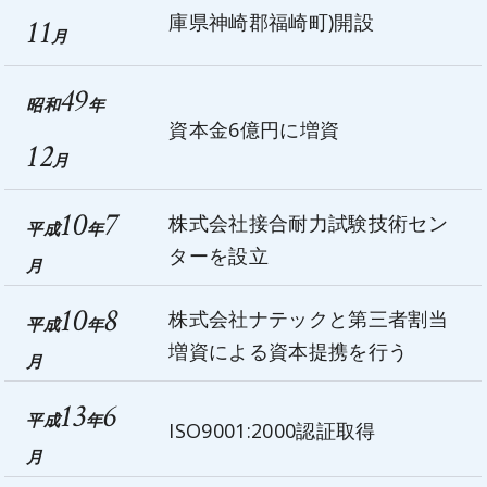
庫県神崎郡福崎町)開設
11
月
49
昭和
年
資本金6億円に増資
12
月
10
7
株式会社接合耐力試験技術セン
平成
年
ターを設立
月
10
8
株式会社ナテックと第三者割当
平成
年
増資による資本提携を行う
月
13
6
平成
年
ISO9001:2000認証取得
月