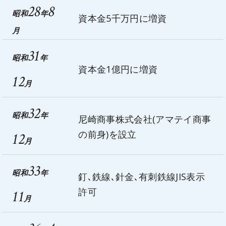
28
8
昭和
年
資本金5千万円に増資
月
31
昭和
年
資本金1億円に増資
12
月
32
昭和
年
尼崎商事株式会社(アマテイ商事
の前身)を設立
12
月
33
昭和
年
釘､鉄線､針金､有刺鉄線JIS表示
許可
11
月