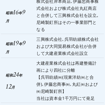
株式会社岸本商店､伊藤忠商事株
式会社および株式会社丸紅商店
16
9
昭和
年
と合併して三興株式会社を設立｡
月
尼崎製釘所はその一事業部門と
なる
三興株式会社､呉羽紡績株式会社
19
9
昭和
年
および大同貿易株式会社が合併
月
して大建産業株式会社設立
大建産業株式会社は再建整備計
画により四社に分離
24
昭和
年
【呉羽紡績㈱(現東洋紡㈱と合
併)､伊藤忠商事㈱､丸紅㈱および
12
月
㈱尼崎製釘所】
当社は資本金1千万円にて発足