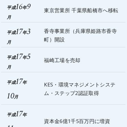
16
9
平成
年
東京営業所 千葉県船橋市へ移転
月
17
3
香寺事業所（兵庫県姫路市香寺
平成
年
町）開設
月
17
5
平成
年
福崎工場を売却
月
17
平成
年
KES・環境マネジメントシステ
ム・ステップ2認証取得
10
月
17
平成
年
資本金6億1千5百万円に増資