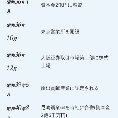
36
4
昭和
年
資本金2億円に増資
月
36
昭和
年
東京営業所を開設
10
月
36
昭和
年
大阪証券取引市場第二部に株式
上場
12
月
39
6
昭和
年
輸出貢献産業に認定される
月
40
8
尼崎鋼業㈱を当社に合併(資本金
昭和
年
2億6千万円)
月