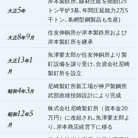
岸本製鉄所､線材圧延を開始(25
5
トン平炉3基､年間圧延能力2万5
大正
年
千トン､条網型鋼製品も生産)
住友伸銅所が岸本製鉄所および
8
9
大正
年
月
岸本製釘所を継承
魚津要太郎が住友伸銅所より製
13
1
大正
年
釘設備を譲り受け､合資会社尼崎
月
製釘所を設立
尼崎製釘所新工場が神戸製鋼所
4
3
昭和
年
月
武部政雄技師設計により完成
株式会社尼崎製釘所（資本金20
12
5
昭和
年
万円）に改組され､魚津要太郎よ
月
り､岸本商店経営下に移る