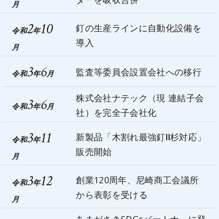
月
2
10
釘の生産ラインに自動化設備を
令和
年
導入
月
3
6
監査等委員会設置会社への移行
令和
年
月
株式会社ナテック（現 連結子会
3
6
令和
年
月
社）を完全子会社化
3
11
新製品「木割れ最強釘Ⅱ杉対応」
令和
年
販売開始
月
3
12
創業120周年、尼崎商工会議所
令和
年
から表彰を受ける
月
あまがさきSDGsパートナ－に登