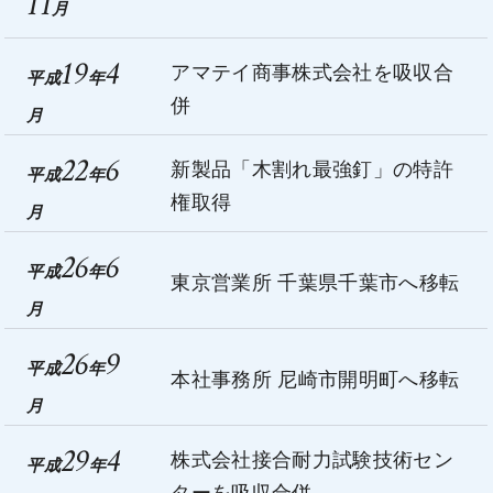
11
月
19
4
アマテイ商事株式会社を吸収合
平成
年
併
月
22
6
新製品「木割れ最強釘」の特許
平成
年
権取得
月
26
6
平成
年
東京営業所 千葉県千葉市へ移転
月
26
9
平成
年
本社事務所 尼崎市開明町へ移転
月
29
4
株式会社接合耐力試験技術セン
平成
年
ターを吸収合併