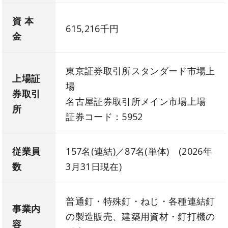
資 本
615,216千円
金
東京証券取引所スタンダード市場上
上場証
場
券取引
名古屋証券取引所メイン市場上場
所
証券コード：5952
従業員
157名(連結)／87名(単体) (2026年
数
3月31日現在)
普通釘・特殊釘・ねじ・各種連結釘
事業内
の製造販売、建築用資材・釘打機の
容