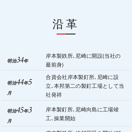
沿革
岸本製鉄所､尼崎に開設(当社の
34
明治
年
最前身)
合資会社岸本製釘所､尼崎に設
44
5
明治
年
立､本邦第二の製釘工場として当
月
社発祥
45
3
岸本製釘所､尼崎向島に工場竣
明治
年
工､操業開始
月