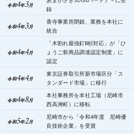
4
3
令和
年
月
録
香寺事業所閉鎖、業務を本社に
4
3
令和
年
月
統合
「木割れ最強釘Ⅱ杉対応」が「ひ
4
4
ょうご新商品調達認定制度」に
令和
年
月
認定
東京証券取引所新市場区分「ス
4
4
令和
年
月
タンダード市場」に移行
本社事務所を本社工場（尼崎市
4
8
令和
年
月
西高洲町）に移転
尼崎市から「令和4年度 尼崎優
5
2
令和
年
月
良技術企業」を受賞