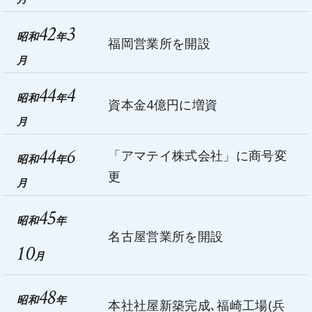
42
3
昭和
年
福岡営業所を開設
月
44
4
昭和
年
資本金4億円に増資
月
44
6
「アマテイ株式会社」に商号変
昭和
年
更
月
45
昭和
年
名古屋営業所を開設
10
月
48
昭和
年
本社社屋新築完成､福崎工場(兵