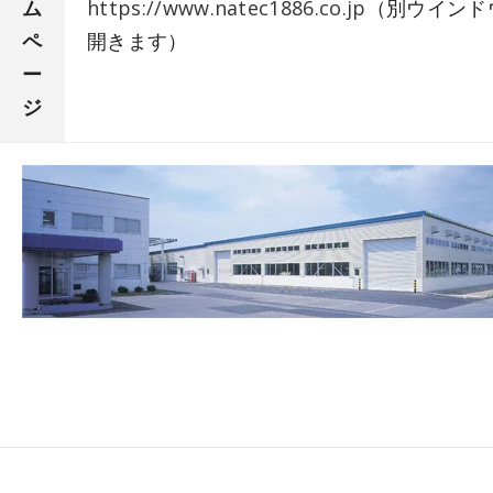
ム
https://www.natec1886.co.jp
（別ウインド
ペ
開きます）
ー
ジ