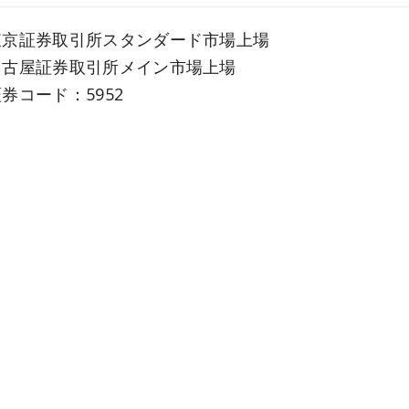
東京証券取引所スタンダード市場上場
名古屋証券取引所メイン市場上場
券コード：5952
57名(連結)／87名(単体) (2026年3月31日現在)
普通釘・特殊釘・ねじ・各種連結釘の製造販売、建築用
3億円(連結)／38億円(単体) (第85期 2025年度)
■本社 【
GoogleMap
】
660-0845