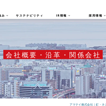
強み
サステナビリティ
IR情報
採用情報
会社概要・沿革・関係会社
OUTLINE / HISTORY / AFFILIATED COMPANY
アマテイ株式会社｜釘・ネジ