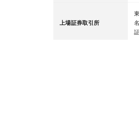
上場証券取引所
証
従業員数
1
事業内容
売 上 高
5
〒