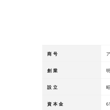
商 号
ア
創 業
明
設 立
昭
資 本 金
6