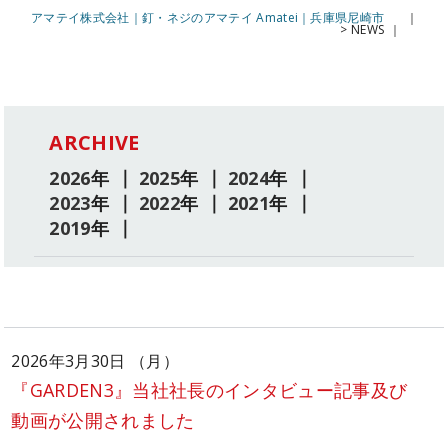
アマテイ株式会社｜釘・ネジのアマテイ Amatei｜兵庫県尼崎市
>
NEWS
ARCHIVE
2026
年
2025
年
2024
年
2023
年
2022
年
2021
年
2019
年
2026年3月30日 （月）
『GARDEN3』当社社長のインタビュー記事及び
動画が公開されました