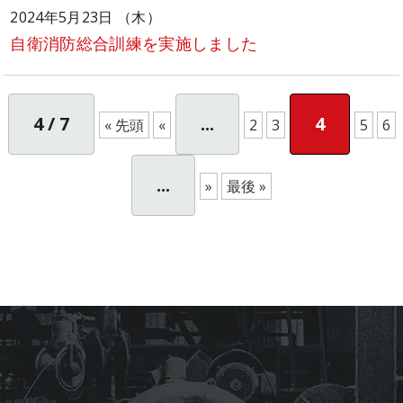
2024年5月23日 （木）
自衛消防総合訓練を実施しました
4 / 7
...
4
« 先頭
«
2
3
5
6
...
»
最後 »